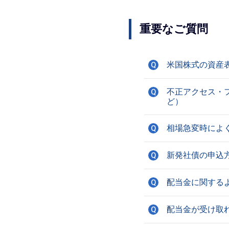
重要なご質問
米国株式の資産
Q
不正アクセス・
Q
ど）
相場急変時によ
Q
新発社債の申込
Q
配当金に関する
Q
配当金が受け取
Q