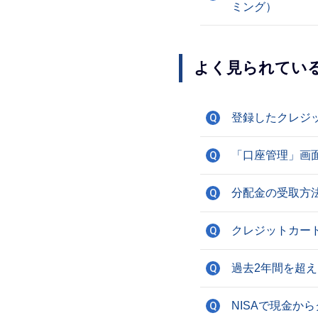
ミング）
よく見られてい
登録したクレジ
Q
「口座管理」画
Q
分配金の受取方
Q
クレジットカー
Q
過去2年間を超
Q
NISAで現金
Q