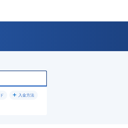
ド
入金方法