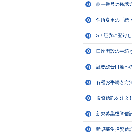
株主番号の確認
Q
住所変更の手続
Q
SBI証券に登
Q
口座開設の手続
Q
証券総合口座へ
Q
各種お手続き方法
Q
投資信託を注文
Q
新規募集投資信
Q
新規募集投資信
Q