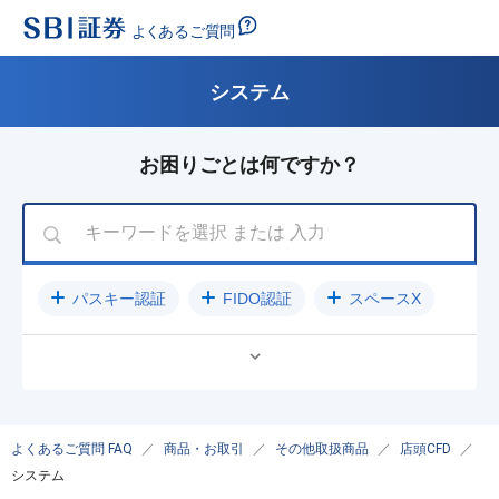
システム
お困りごとは何ですか？
パスキー認証
FIDO認証
スペースX
公開買付（TOB）に関するご案内
パスワード
入金方法
クレジットカード
売却
ログインできない
NISA
よくあるご質問 FAQ
商品・お取引
その他取扱商品
店頭CFD
システム