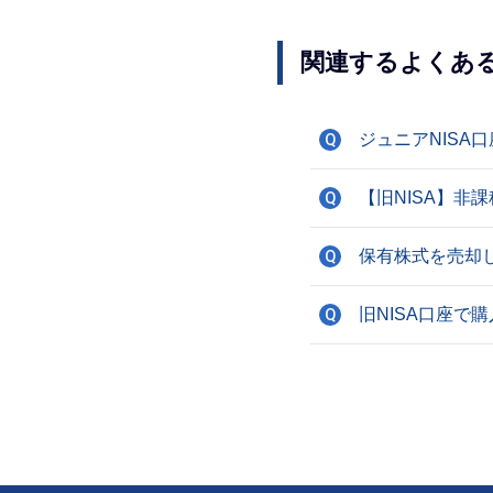
関連するよくあ
ジュニアNISA
Q
【旧NISA】
Q
保有株式を売却
Q
旧NISA口座で
Q