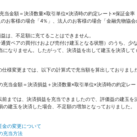
人のお客様の場合「4％」、法人のお客様の場合「金融先物協会
損益は、不足額に充てることはできません。

一通貨ペアの買付けおよび売付け建玉となる状態）のうち、少
当になりません。したがって、決済益を出して建玉を決済して
（土）の仕様変更までは、以下の計算式で充当額を算出しておりました
の充当金額＝決済損益＋決済数量×取引単位×決済時の約定レート
（土）以前までは、決済損益を充当できましたので、評価益の建玉
建保証金の変更について
の充当方法