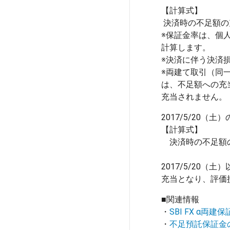
【計算式】

 決済時の不足額の充当金額＝決済数量×取引単位×決済時の約定レート×保証金率

※保証金率は、個
計算します。

※決済に伴う決済
※両建て取引（同
は、不足額への充
2017/5/20
【計算式】

　決済時の不足額
2017/5/20
■関連情報
・
SBI FX α両
・
不足預託保証金