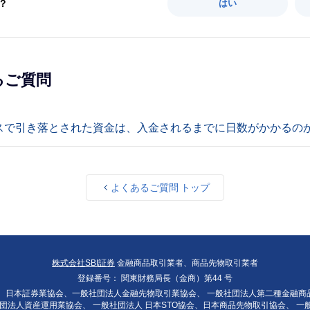
？
はい
るご質問
スで引き落とされた資金は、入金されるまでに日数がかかるの
よくあるご質問 トップ
株式会社SBI証券
金融商品取引業者、商品先物取引業者
登録番号：
関東財務局長（金商）第44 号
：
日本証券業協会、一般社団法人金融先物取引業協会、
一般社団法人第二種金融商
団法人資産運用業協会、
一般社団法人 日本STO協会、日本商品先物取引協会、
一