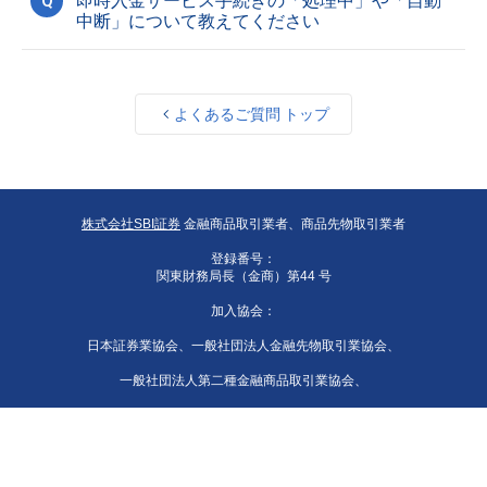
Q
即時入金サービス手続きの「処理中」や「自動
中断」について教えてください
よくあるご質問 トップ
株式会社SBI証券
金融商品取引業者、商品先物取引業者
登録番号：
関東財務局長（金商）第44 号
加入協会：
日本証券業協会、一般社団法人金融先物取引業協会、
一般社団法人第二種金融商品取引業協会、
一般社団法人資産運用業協会、
一般社団法人 日本STO協会、日本商品先物取引協会、
一般社団法人日本暗号資産等取引業協会