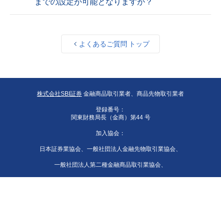
までの設定が可能となりますか？
よくあるご質問 トップ
株式会社SBI証券
金融商品取引業者、商品先物取引業者
登録番号：
関東財務局長（金商）第44 号
加入協会：
日本証券業協会、一般社団法人金融先物取引業協会、
一般社団法人第二種金融商品取引業協会、
一般社団法人資産運用業協会、
一般社団法人 日本STO協会、日本商品先物取引協会、
一般社団法人日本暗号資産等取引業協会