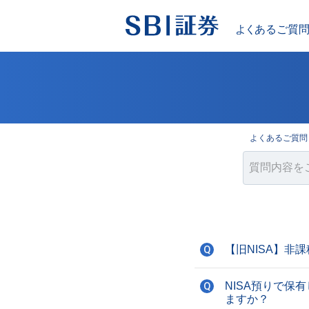
よくあるご質問 
【旧NISA】
Q
NISA預りで
Q
ますか？