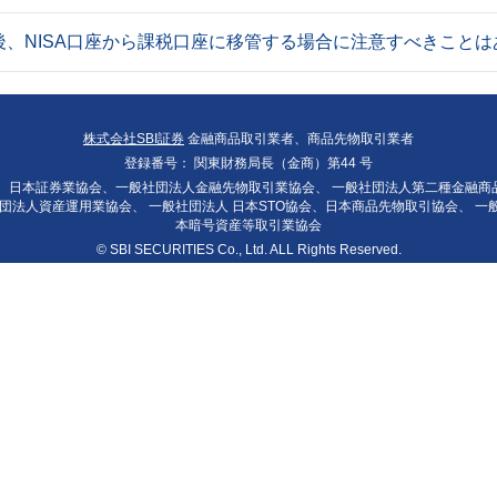
後、NISA口座から課税口座に移管する場合に注意すべきことは
株式会社SBI証券
金融商品取引業者、商品先物取引業者
登録番号：
関東財務局長（金商）第44 号
：
日本証券業協会、一般社団法人金融先物取引業協会、
一般社団法人第二種金融商
団法人資産運用業協会、
一般社団法人 日本STO協会、日本商品先物取引協会、
一
本暗号資産等取引業協会
© SBI SECURITIES Co., Ltd. ALL Rights Reserved.