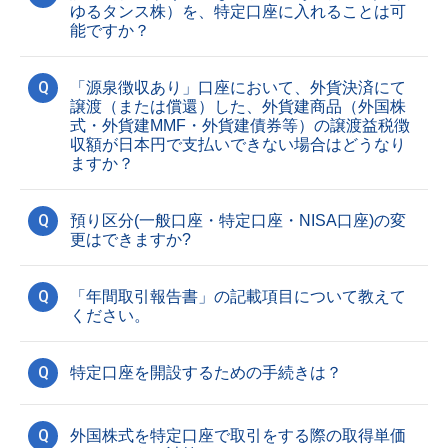
ゆるタンス株）を、特定口座に入れることは可
能ですか？
Q
「源泉徴収あり」口座において、外貨決済にて
譲渡（または償還）した、外貨建商品（外国株
式・外貨建MMF・外貨建債券等）の譲渡益税徴
収額が日本円で支払いできない場合はどうなり
ますか？
Q
預り区分(一般口座・特定口座・NISA口座)の変
更はできますか?
Q
「年間取引報告書」の記載項目について教えて
ください。
Q
特定口座を開設するための手続きは？
Q
外国株式を特定口座で取引をする際の取得単価