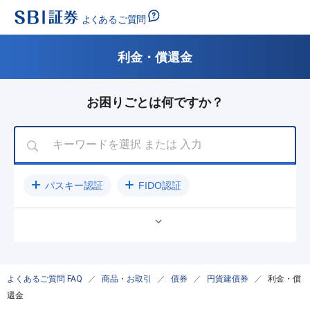
利金・償還金
お困りごとは何ですか？
パスキー認証
FIDO認証
公開買付（TOB）に関するご案内
パスワード
入金方法
クレジットカード
売却
ログインできない
NISA
SBIラップ
よくあるご質問 FAQ
商品・お取引
債券
円貨建債券
利金・償
還金