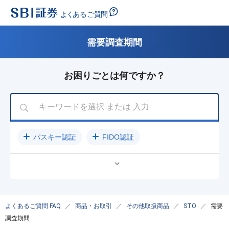
需要調査期間
お困りごとは何ですか？
パスキー認証
FIDO認証
公開買付（TOB）に関するご案内
パスワード
入金方法
クレジットカード
売却
ログインできない
NISA
よくあるご質問 FAQ
商品・お取引
その他取扱商品
STO
需要
調査期間
取引きパスワード確認方法