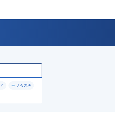
ド
入金方法