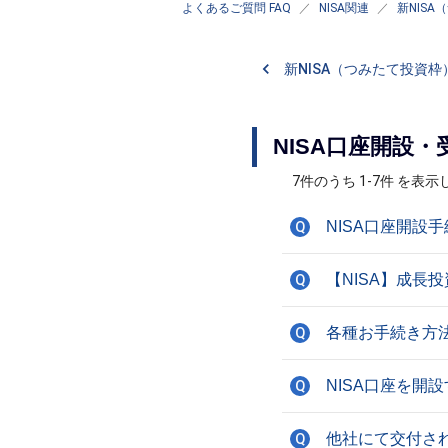
よくあるご質問 FAQ
NISA関連
新NIS
新NISA（つみたて投資枠
NISA口座開設
7件のうち 1-7件 を表
NISA口座開設
Q
【NISA】成
Q
各種お手続き方法
Q
NISA口座を開
Q
他社にて交付され
Q