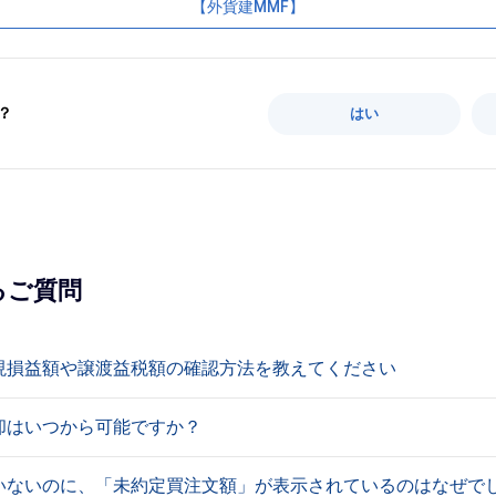
【外貨建MMF】
？
はい
るご質問
現損益額や譲渡益税額の確認方法を教えてください
却はいつから可能ですか？
いないのに、「未約定買注文額」が表示されているのはなぜで