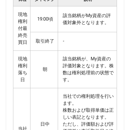
現地
該当銘柄がMy資産の評
19:00頃
権利
価対象外となります。
付最
終売
取引終了
-
買日
現地
該当銘柄が、My資産の
権利
評価対象となります。株
朝
落ち
数は権利処理前の状態で
日
す。
当社での権利処理を行い
ます。
株数および取得単価は正
しい表記となります。
日中
ただし、評価額および評
当社