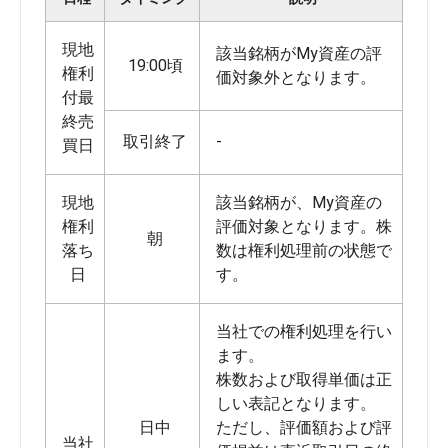
現地
該当銘柄がMy資産の評
19:00頃
権利
価対象外となります。
付最
終売
取引終了
-
買日
現地
該当銘柄が、My資産の
権利
評価対象となります。株
朝
落ち
数は権利処理前の状態で
日
す。
当社での権利処理を行い
ます。
株数および取得単価は正
しい表記となります。
日中
ただし、評価額および評
当社